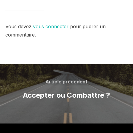
Vous devez
vous connecter
pour publier un
commentaire.
Navigation
de
Article
Article précédent
précédent
l’article
Accepter ou Combattre ?