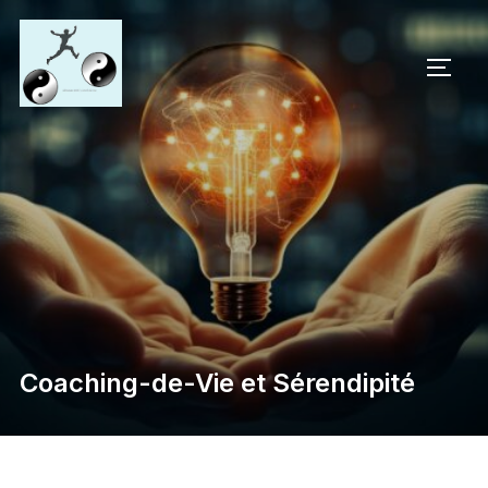
Aller
au
PERM
contenu
Coaching-de-Vie et Sérendipité