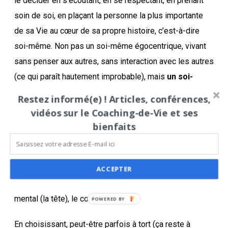
le décider en s’écoutant, en se respectant, en prenant
soin de soi, en plaçant la personne la plus importante
de sa Vie au cœur de sa propre histoire, c’est-à-dire
soi-même. Non pas un soi-même égocentrique, vivant
sans penser aux autres, sans interaction avec les autres
(ce qui paraît hautement improbable), mais
un soi-
même aligné avec ce qu’il est profondément
, ce
Restez informé(e) ! Articles, conférences,
que l’on pourrait appeler avec beaucoup de précaution
vidéos sur le Coaching-de-Vie et ses
sa « divinité intérieure ». Je crois que c’est la proximité
bienfaits
avec qui nous sommes aujourd’hui (un peu différent de
celui que j’étais hier et un peu différent de celui que je
serai demain) qui nous permet de nous offrir à
ACCEPTER
l’interaction avec les autres. C’est l’alignement entre le
mental (la tête), le cœur et le corps.
POWERED
BY
En choisissant, peut-être parfois à tort (ça reste à