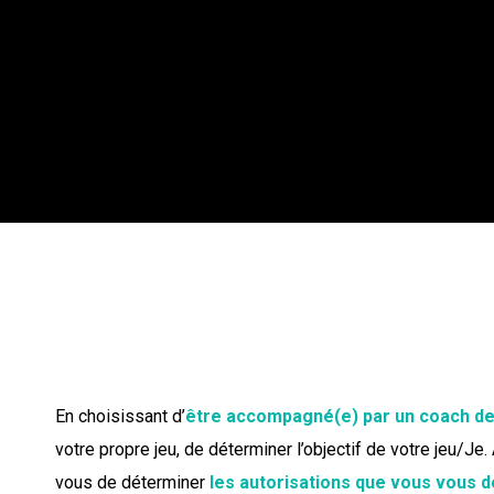
Fixer les règles du jeu dans votre vie, c’est fixe
l’objectif (le but du « Je ») : s’amuser, sim
En fixant l’objectif de votre « je », il sera po
!), de déterminer les étapes qui vous permettront 
En choisissant d’
être accompagné(e) par un coach de
votre propre jeu, de déterminer l’objectif de votre jeu/Je.
vous de déterminer
les autorisations que vous vous 