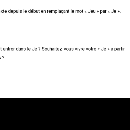
exte depuis le début en remplaçant le mot « Jeu » par « Je »,
 entrer dans le Je ? Souhaitez-vous vivre votre « Je » à partir
s ?
r celui qui vous conviendrait mieux.