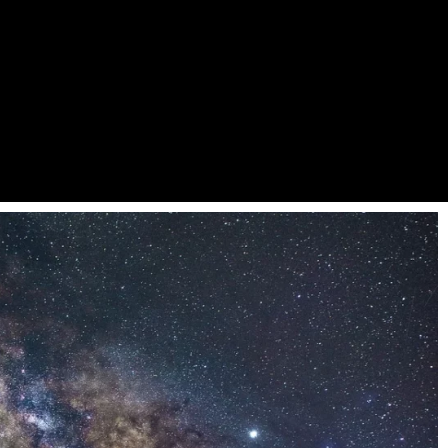
er les limites (fixes ou mobiles), c’est déterminer
re, être reconnu, être aimé(e), accéder à soi…
indre comme bon vous semble…c’est beau la liberté
 dans votre « Je », il n’y a pas d’autres joueurs).