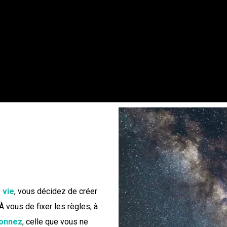
r les règles du « je », C’est créer votre propre jeu. C’est détermin
plement vivre, ou vivre simplement, partager, aider, apprendre, fai
ssible de fixer ensuite les règles (et de les modifier ou les enfre
d’obtenir la victoire dans votre « je » (ce qui est génial, c’est que
 vie
, vous décidez de créer
 À vous de fixer les règles, à
donnez
, celle que vous ne